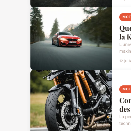
MO
Que
la 
L'uni
maxim
12 juil
MO
Com
des
La per
techn