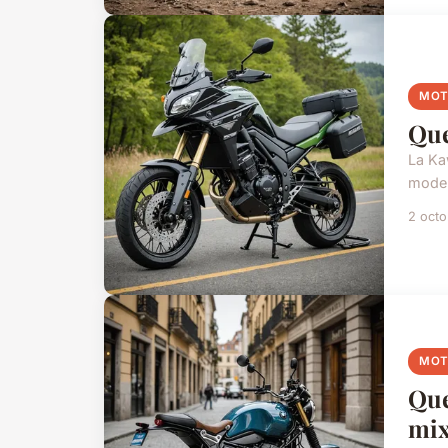
MO
Que
La Ka
modern
2 oct
MO
Que
mix