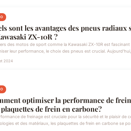
TO
ls sont les avantages des pneus radiaux
Kawasaki ZX-10R ?
vers des motos de sport comme la Kawasaki ZX-10R est fascinant 
iser leur performance, le choix des pneus est crucial. Aujourd'hu
let 2024
TO
ment optimiser la performance de freina
 plaquettes de frein en carbone?
formance de freinage est cruciale pour la sécurité et le plaisir de
ologies et des matériaux, les plaquettes de frein en carbone se p