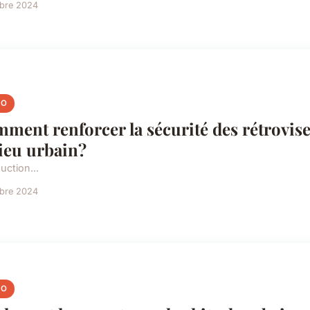
obre 2024
TO
ment renforcer la sécurité des rétrovi
ieu urbain?
uction...
obre 2024
TO