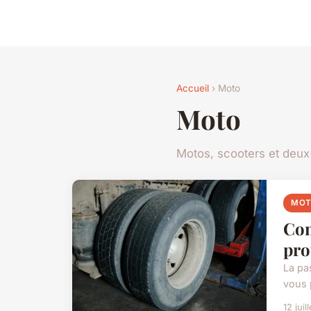
Accueil
› Moto
Moto
Motos, scooters et deu
MO
Com
pro
La pa
vous 
12 juil