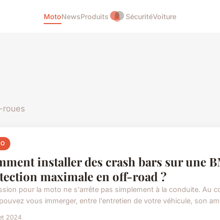
Moto
News
Produits
Sécurité
Voiture
x-roues
TO
ment installer des crash bars sur une
tection maximale en off-road ?
ssion pour la moto ne s'arrête pas simplement à la conduite. Au co
pouvez vous immerger, entre l'entretien de votre véhicule, son amél
let 2024