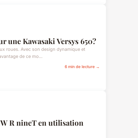
our une Kawasaki Versys 650?
deux roues. Avec son design dynamique et
 avantage de ce mo...
6 min de lecture →
W R nineT en utilisation