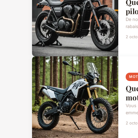
Que
pilo
De nos
rabai
2 oct
MO
Que
mot
Vous 
emmen
2 oct