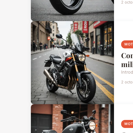
2 oct
MO
Com
mil
Introd
2 oct
MO