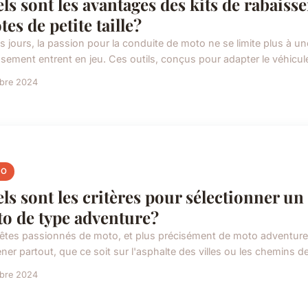
ls sont les avantages des kits de rabais
tes de petite taille?
 jours, la passion pour la conduite de moto ne se limite plus à une 
ssement entrent en jeu. Ces outils, conçus pour adapter le véhicule
obre 2024
TO
ls sont les critères pour sélectionner u
o de type adventure?
êtes passionnés de moto, et plus précisément de moto adventure
er partout, que ce soit sur l'asphalte des villes ou les chemins de 
obre 2024