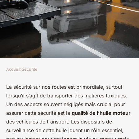
Accueil
›
Sécurité
SÉCURITÉ
Quels sont les avantages des
La sécurité sur nos routes est primordiale, surtout
lorsqu’il s’agit de transporter des matières toxiques.
dispositifs de surveillance de
Un des aspects souvent négligés mais crucial pour
la qualité de l'huile moteur
assurer cette sécurité est la
qualité de l’huile moteur
pour les véhicules de transport
des véhicules de transport. Les dispositifs de
de matières toxiques?
surveillance de cette huile jouent un rôle essentiel,