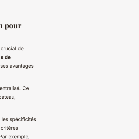
n pour
t crucial de
s de
 ses avantages
entralisé. Ce
bateau,
 les spécificités
critères
 Par exemple,