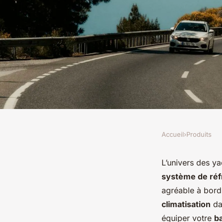
Accueil
›
Produits
PRODUITS
Comment installer 
L’univers des ya
système de réf
réfrigération dans u
agréable à bord.
climatisation
da
équiper votre
b