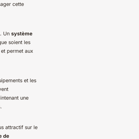
sager cette
s. Un
système
ue soient les
 et permet aux
ipements et les
vent
aintenant une
.
 attractif sur le
e de