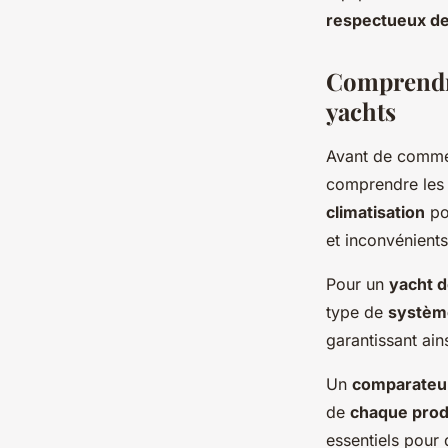
Martin
•
2 octobre 2024
•
6 min de lecture
respectueux de
Comprendre
yachts
Avant de commen
comprendre les 
climatisation
po
et inconvénients
Pour un
yacht d
type de
systèm
garantissant ain
Un
comparateu
de
chaque prod
essentiels pour