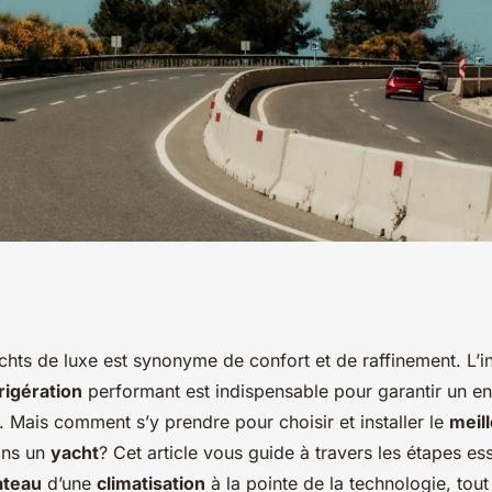
un système de
chts de luxe est synonyme de confort et de raffinement. L’in
rigération
performant est indispensable pour garantir un e
n yacht de luxe?
 Mais comment s’y prendre pour choisir et installer le
meil
ns un
yacht
? Cet article vous guide à travers les étapes es
ateau
d’une
climatisation
à la pointe de la technologie, tout