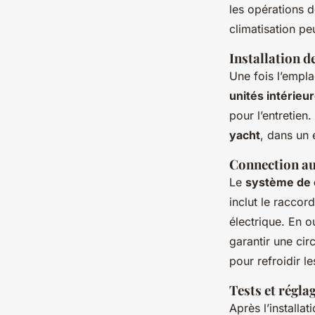
les opérations 
climatisation pe
Installation d
Une fois l’emplac
unités intérieu
pour l’entretien
yacht
, dans un 
Connection au
Le
système de c
inclut le racco
électrique. En o
garantir une circ
pour refroidir l
Tests et régla
Après l’installa