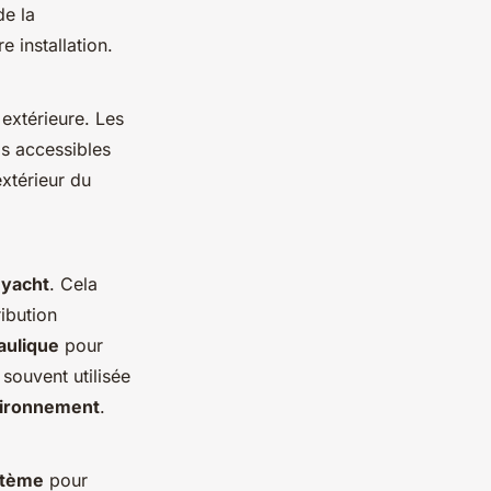
de la
e installation.
 extérieure. Les
s accessibles
extérieur du
u
yacht
. Cela
ibution
aulique
pour
 souvent utilisée
ironnement
.
stème
pour