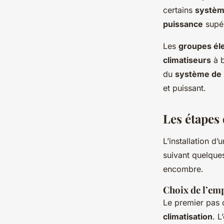
certains
systè
puissance
supér
Les
groupes él
climatiseurs
à b
du
système de 
et puissant.
Les étapes 
L’installation d’
suivant quelque
encombre.
Choix de l’em
Le premier pas 
climatisation
. L