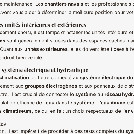
de maintenance. Les
chantiers navals
et les professionnels 
uvent vous aider à déterminer la meilleure position pour votr
es unités intérieures et extérieures
ement choisi, il est temps d’installer les unités intérieure et
res
sont généralement situées dans des espaces cachés mai
. Quant aux
unités extérieures
, elles doivent être fixées à l’
endroit bien ventilé.
 système électrique et hydraulique
limatisation
doit être connecté au
système électrique
d
rdement aux
groupes électrogènes
et aux panneaux de distr
utre, il est crucial de connecter le
système
au
réseau hydr
ulation efficace de l’
eau
dans le
système
. L’
eau douce
est
es
climatiseurs
, ce qui en fait un choix respectueux de l’
env
ges
tion, il est impératif de procéder à des tests complets du
sy