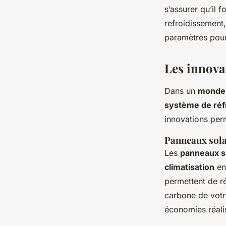
s’assurer qu’il 
refroidissement
paramètres pour
Les innova
Dans un
monde
système de réf
innovations per
Panneaux sola
Les
panneaux s
climatisation
e
permettent de r
carbone de vot
économies réalis