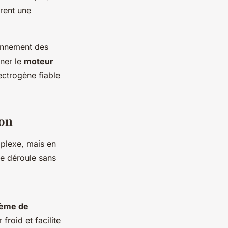
frent une
ionnement des
nner le
moteur
ectrogène fiable
ion
plexe, mais en
se déroule sans
tème de
froid et facilite