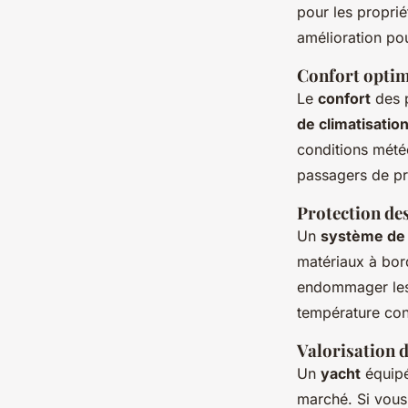
pour les propri
amélioration po
Confort opti
Le
confort
des p
de climatisatio
conditions mété
passagers de pro
Protection de
Un
système de 
matériaux à bo
endommager les a
température con
Valorisation d
Un
yacht
équip
marché. Si vous