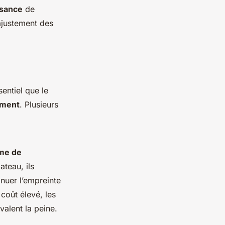
ssance
de
’ajustement des
entiel que le
ement
. Plusieurs
me de
ateau, ils
nuer l’empreinte
 coût élevé, les
valent la peine.