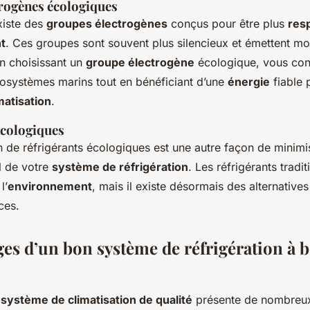
rogènes écologiques
existe des
groupes électrogènes
conçus pour être plus
res
t
. Ces groupes sont souvent plus silencieux et émettent mo
En choisissant un
groupe électrogène
écologique, vous con
cosystèmes marins tout en bénéficiant d’une
énergie
fiable 
matisation
.
écologiques
tion de réfrigérants écologiques est une autre façon de minimi
l de votre
système de réfrigération
. Les réfrigérants tradi
l’
environnement
, mais il existe désormais des alternatives
ces.
ges d’un bon système de réfrigération à 
n
système de climatisation de qualité
présente de nombreu