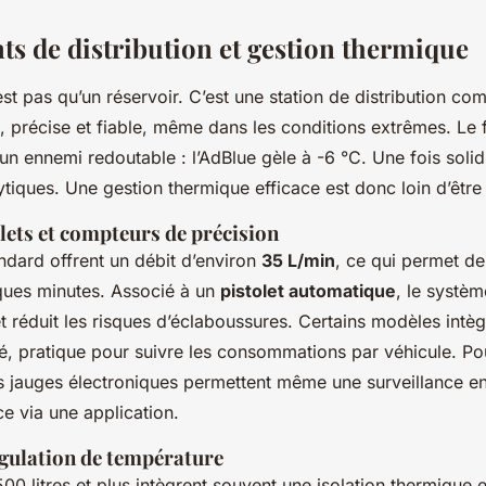
s de distribution et gestion thermique
st pas qu’un réservoir. C’est une station de distribution co
, précise et fiable, même dans les conditions extrêmes. Le f
n ennemi redoutable : l’AdBlue gèle à -6 °C. Une fois solidif
ytiques. Une gestion thermique efficace est donc loin d’être
lets et compteurs de précision
dard offrent un débit d’environ
35 L/min
, ce qui permet de
ues minutes. Associé à un
pistolet automatique
, le systèm
 réduit les risques d’éclaboussures. Certains modèles intèg
, pratique pour suivre les consommations par véhicule. Pour
s jauges électroniques permettent même une surveillance en
ce via une application.
égulation de température
00 litres et plus intègrent souvent une isolation thermique