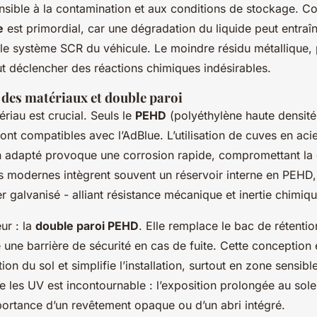
sible à la contamination et aux conditions de stockage. C
e
est primordial, car une dégradation du liquide peut entra
le système SCR du véhicule. Le moindre résidu métallique,
ut déclencher des réactions chimiques indésirables.
 des matériaux et double paroi
riau est crucial. Seuls le
PEHD
(polyéthylène haute densité)
nt compatibles avec l’AdBlue. L’utilisation de cuves en aci
n adapté provoque une corrosion rapide, compromettant la 
es modernes intègrent souvent un réservoir interne en PEHD
er galvanisé - alliant résistance mécanique et inertie chimiqu
ur : la
double paroi PEHD
. Elle remplace le bac de rétention
ne barrière de sécurité en cas de fuite. Cette conception é
ion du sol et simplifie l’installation, surtout en zone sensible
e les UV est incontournable : l’exposition prolongée au sole
mportance d’un revêtement opaque ou d’un abri intégré.