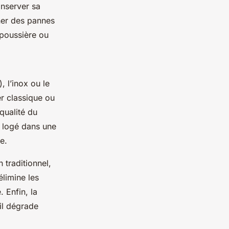
onserver sa
îner des pannes
 poussière ou
, l’inox ou le
er classique ou
qualité du
, logé dans une
e.
 traditionnel,
limine les
. Enfin, la
il dégrade