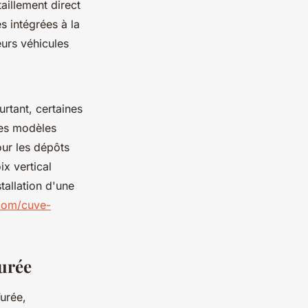
aillement direct
es intégrées à la
eurs véhicules
rtant, certaines
Des modèles
our les dépôts
ix vertical
stallation d'une
com/cuve-
'urée
’urée,