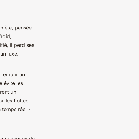
mplète, pensée
roid,
ié, il perd ses
 un luxe.
 remplir un
e évite les
rent un
 les flottes
 temps réel -
 en panneaux de