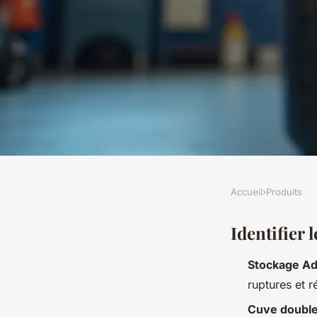
Accueil
›
Produits
PRODUITS
Comment choisir ef
Identifier 
Stockage A
cuve adblue adaptée 
ruptures et r
Cuve double