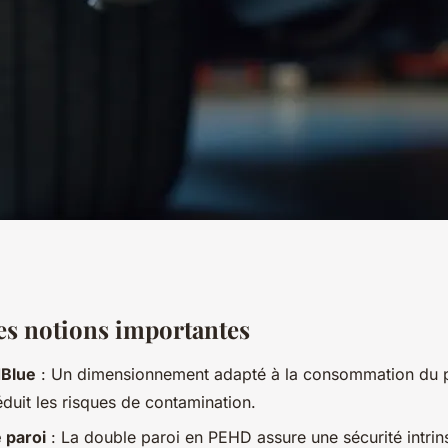
ficacement une
les notions importantes
dBlue
: Un dimensionnement adapté à la consommation du pa
à vos besoins ?
éduit les risques de contamination.
 paroi
: La double paroi en PEHD assure une sécurité intrin