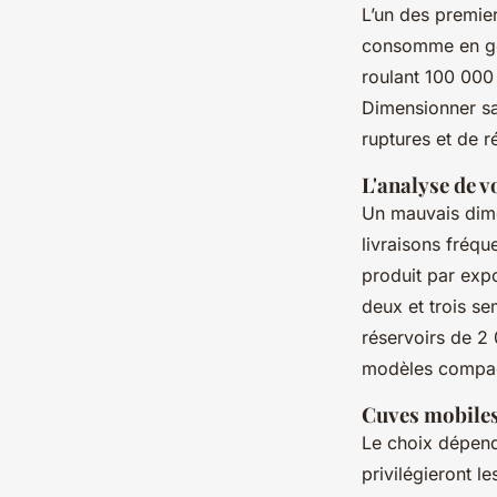
L’un des premie
consomme en gén
roulant 100 000 
Dimensionner s
ruptures et de r
L'analyse de 
Un mauvais dime
livraisons fréqu
produit par expo
deux et trois se
réservoirs de 2 
modèles compact
Cuves mobiles 
Le choix dépend 
privilégieront l