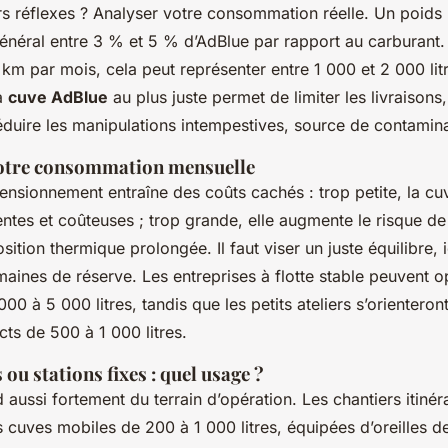
rs réflexes ? Analyser votre consommation réelle. Un poids 
éral entre 3 % et 5 % d’AdBlue par rapport au carburant. 
km par mois, cela peut représenter entre 1 000 et 2 000 lit
a
cuve AdBlue
au plus juste permet de limiter les livraisons, 
éduire les manipulations intempestives, source de contamina
votre consommation mensuelle
nsionnement entraîne des coûts cachés : trop petite, la cu
entes et coûteuses ; trop grande, elle augmente le risque d
sition thermique prolongée. Il faut viser un juste équilibre,
maines de réserve. Les entreprises à flotte stable peuvent 
000 à 5 000 litres, tandis que les petits ateliers s’orienteron
s de 500 à 1 000 litres.
ou stations fixes : quel usage ?
aussi fortement du terrain d’opération. Les chantiers itinér
es cuves mobiles de 200 à 1 000 litres, équipées d’oreilles d