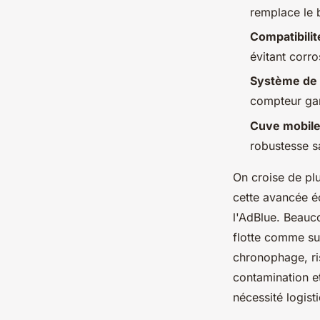
Quentin
•
24/06/2026 07:27
•
10 min de lecture
remplace le 
Compatibilit
évitant corro
Système de 
compteur gara
Cuve mobile
robustesse s
On croise de plu
cette avancée éc
l'AdBlue. Beauco
flotte comme sur
chronophage, ri
contamination et
nécessité logist