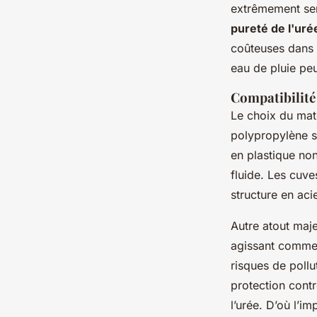
extrêmement sen
pureté de l'uré
coûteuses dans 
eau de pluie pe
Compatibilité
Le choix du maté
polypropylène so
en plastique no
fluide. Les cuv
structure en aci
Autre atout maje
agissant comme u
risques de pollut
protection contr
l’urée. D’où l’i