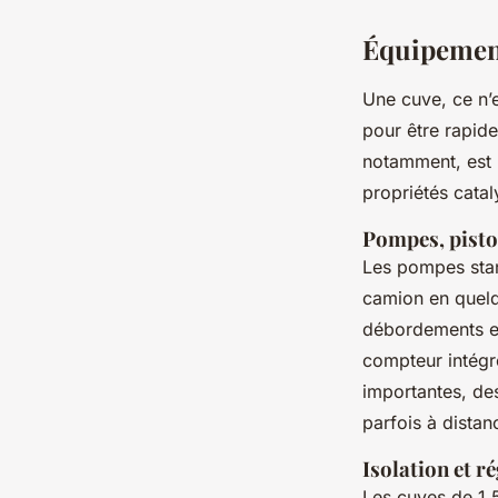
Équipement
Une cuve, ce n’e
pour être rapide
notamment, est u
propriétés catal
Pompes, pisto
Les pompes stan
camion en quelq
débordements et
compteur intégré
importantes, de
parfois à distan
Isolation et r
Les cuves de 1 5