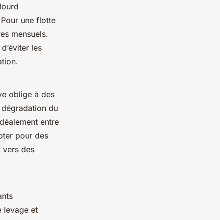
lourd
Pour une flotte
res mensuels.
d’éviter les
tion.
ve oblige à des
e dégradation du
 idéalement entre
opter pour des
t vers des
ants
e levage et