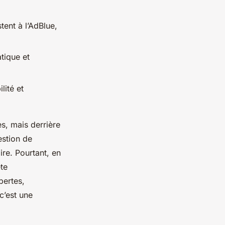
tent à l’AdBlue,
tique et
lité et
es, mais derrière
estion de
ire. Pourtant, en
te
pertes,
c’est une