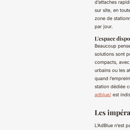
d’attaches rapid
sur site, en tout
zone de stationn
par jour.
L'espace dispo
Beaucoup pensen
solutions sont 
compacts, avec u
urbains ou les a
quand l’empreinte
station dédiée 
adblue/
est indi
Les impérat
L’AdBlue n’est p