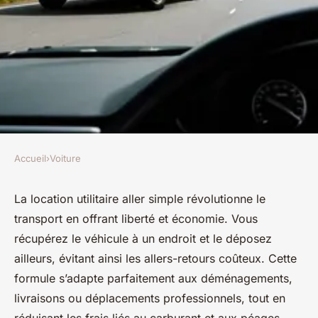
Accueil
›
Voiture
VOITURE
Découvrez les avantages de la
La location utilitaire aller simple révolutionne le
transport en offrant liberté et économie. Vous
location utilitaire aller simple
récupérez le véhicule à un endroit et le déposez
ailleurs, évitant ainsi les allers-retours coûteux. Cette
Martin
•
17 juillet 2025
•
8 min de lecture
formule s’adapte parfaitement aux déménagements,
livraisons ou déplacements professionnels, tout en