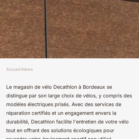
Accueil
›
News
NEWS
Tout savoir sur le magasin de
Le magasin de vélo Decathlon à Bordeaux se
distingue par son large choix de vélos, y compris des
vélo Decathlon à Bordeaux
modèles électriques prisés. Avec des services de
réparation certifiés et un engagement envers la
Martin
•
13 février 2025
•
7 min de lecture
durabilité, Decathlon facilite l'entretien de votre vélo
tout en offrant des solutions écologiques pour