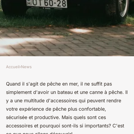
Accueil
›
News
NEWS
Quels accessoires sont
Quand il s'agit de pêche en mer, il ne suffit pas
simplement d'avoir un bateau et une canne à pêche. Il
indispensables pour un bateau
y a une multitude d'accessoires qui peuvent rendre
de pêche en mer?
votre expérience de pêche plus confortable,
sécurisée et productive. Mais quels sont ces
Martin
•
12 juillet 2024
•
6 min de lecture
accessoires et pourquoi sont-ils si importants? C'est