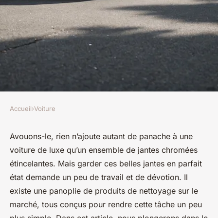
Accueil
›
Voiture
VOITURE
Quels sont les meilleurs
Avouons-le, rien n’ajoute autant de panache à une
voiture de luxe qu’un ensemble de jantes chromées
produits pour entretenir les
étincelantes. Mais garder ces belles jantes en parfait
jantes chromées d'une voiture
état demande un peu de travail et de dévotion. Il
de luxe?
existe une panoplie de produits de nettoyage sur le
marché, tous conçus pour rendre cette tâche un peu
Martin
•
2 octobre 2024
•
6 min de lecture