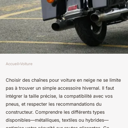
Accueil
›
Voiture
VOITURE
Top conseils pour sélectionner
Choisir des chaînes pour voiture en neige ne se limite
pas à trouver un simple accessoire hivernal. Il faut
des chaînes pour voiture en
intégrer la taille précise, la compatibilité avec vos
neige
pneus, et respecter les recommandations du
constructeur. Comprendre les différents types
Martin
•
5 octobre 2025
•
7 min de lecture
disponibles—métalliques, textiles ou hybrides—