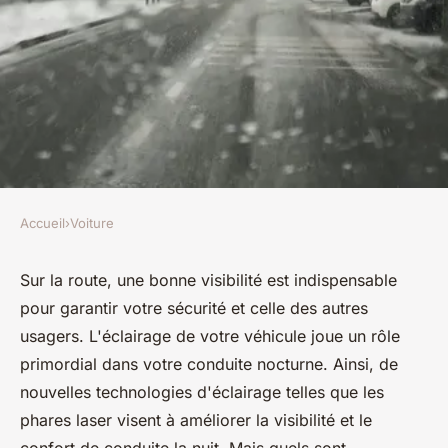
Accueil
›
Voiture
VOITURE
Quels sont les avantages des
Sur la route, une bonne visibilité est indispensable
pour garantir votre sécurité et celle des autres
phares au laser pour une
usagers. L'éclairage de votre véhicule joue un rôle
meilleure visibilité nocturne?
primordial dans votre conduite nocturne. Ainsi, de
nouvelles technologies d'éclairage telles que les
Martin
•
12 juillet 2024
•
5 min de lecture
phares laser visent à améliorer la visibilité et le